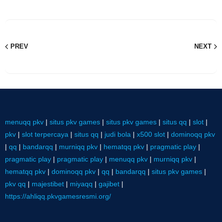
PREV
NEXT
menuqq pkv
|
situs pkv games
|
situs pkv games
|
situs qq
|
slot
|
pkv
|
slot terpercaya
|
situs qq
|
judi bola
|
x500 slot
|
dominoqq pkv
|
qq
|
bandarqq
|
murniqq pkv
|
hematqq pkv
|
pragmatic play
|
pragmatic play
|
pragmatic play
|
menuqq pkv
|
murniqq pkv
|
hematqq pkv
|
dominoqq pkv
|
qq
|
bandarqq
|
situs pkv games
|
pkv qq
|
majestibet
|
miyaqq
|
gajibet
|
https://ahliqq.pkvgamesresmi.org/