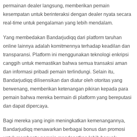
permainan dealer langsung, memberikan pemain
kesempatan untuk berinteraksi dengan dealer nyata secara
real-time untuk pengalaman yang lebih mendalam.
Yang membedakan Bandarjudiqq dari platform taruhan
online lainnya adalah komitmennya terhadap keadilan dan
transparansi. Platform ini menggunakan teknologi enkripsi
canggih untuk memastikan bahwa semua transaksi aman
dan informasi pribadi pemain terlindungi. Selain itu,
Bandarjudiqq dilisensikan dan diatur oleh otoritas yang
berwenang, memberikan ketenangan pikiran kepada para
pemain bahwa mereka bermain di platform yang bereputasi
dan dapat dipercaya.
Bagi mereka yang ingin meningkatkan kemenangannya,
Bandarjudiqq menawarkan berbagai bonus dan promosi