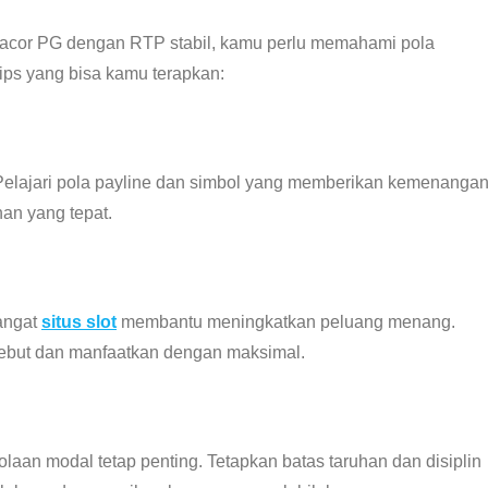
acor PG dengan RTP stabil, kamu perlu memahami pola
tips yang bisa kamu terapkan:
. Pelajari pola payline dan simbol yang memberikan kemenanga
han yang tepat.
sangat
situs slot
membantu meningkatkan peluang menang.
sebut dan manfaatkan dengan maksimal.
olaan modal tetap penting. Tetapkan batas taruhan dan disiplin