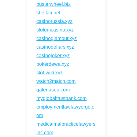
busterwheel.biz
shelfari.net
casinorussia.xyz
slotumcasino.xyz
casinoglamour.xyz
casinodollars.xyz
casinojoker.xyz
pokerdewa.xyz
slot-wiki.xyz
watch2match.com
galenaseo.com
myglobaltrustbank.com
employmentlawlawyergo.c
om
medicalmalpracticelawyers
inc.com