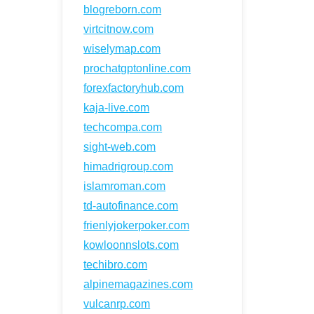
blogreborn.com
virtcitnow.com
wiselymap.com
prochatgptonline.com
forexfactoryhub.com
kaja-live.com
techcompa.com
sight-web.com
himadrigroup.com
islamroman.com
td-autofinance.com
frienlyjokerpoker.com
kowloonnslots.com
techibro.com
alpinemagazines.com
vulcanrp.com