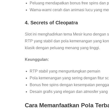
Peluang mendapatkan bonus free spins dan
Warna-warni cerah dan animasi lucu yang me
4.
Secrets of Cleopatra
Slot ini menghadirkan tema Mesir kuno dengan s
RTP yang stabil dan pola kemenangan yang kons
klasik dengan peluang menang yang tinggi.
Keunggulan:
RTP stabil yang menguntungkan pemain
Pola kemenangan yang sering dengan fitur sca
Bonus free spins dengan kesempatan pengga
Desain grafis yang elegan dan atmosfer yang
Cara Memanfaatkan Pola Terba