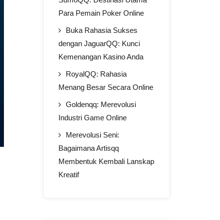
Para Pemain Poker Online
Buka Rahasia Sukses
dengan JaguarQQ: Kunci
Kemenangan Kasino Anda
RoyalQQ: Rahasia
Menang Besar Secara Online
Goldenqq: Merevolusi
Industri Game Online
Merevolusi Seni:
Bagaimana Artisqq
Membentuk Kembali Lanskap
Kreatif