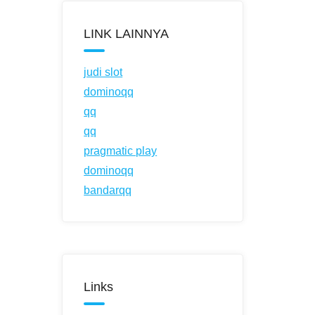
LINK LAINNYA
judi slot
dominoqq
qq
qq
pragmatic play
dominoqq
bandarqq
Links