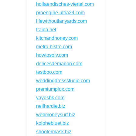
hollaendisches-viertel.com
proengine-ultra24.com
lifewithoutlanyards.com
traida.net
kitchandhoney.com
metro-bistro.com
n
howtosolv.com
delicesdemanon.com
testboo.com
weddingdressstudio.com
premiumplox.com
yayosbk.com
neilhardie.biz
webmoneysurf.biz
kolohebluet.biz
shootermask.biz