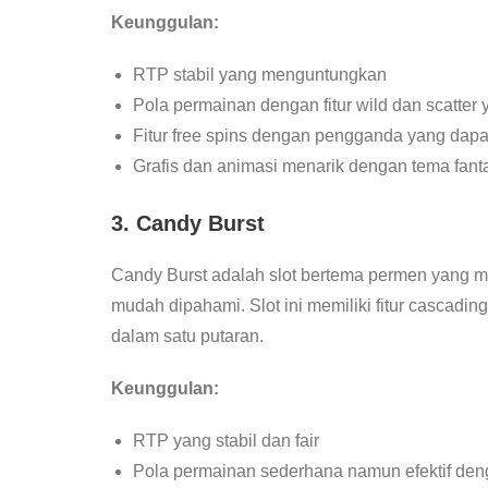
Keunggulan:
RTP stabil yang menguntungkan
Pola permainan dengan fitur wild dan scatt
Fitur free spins dengan pengganda yang dap
Grafis dan animasi menarik dengan tema fant
3.
Candy Burst
Candy Burst adalah slot bertema permen yang 
mudah dipahami. Slot ini memiliki fitur casca
dalam satu putaran.
Keunggulan:
RTP yang stabil dan fair
Pola permainan sederhana namun efektif denga