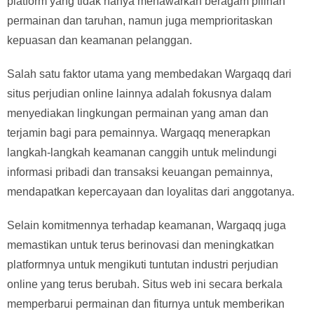
platform yang tidak hanya menawarkan beragam pilihan
permainan dan taruhan, namun juga memprioritaskan
kepuasan dan keamanan pelanggan.
Salah satu faktor utama yang membedakan Wargaqq dari
situs perjudian online lainnya adalah fokusnya dalam
menyediakan lingkungan permainan yang aman dan
terjamin bagi para pemainnya. Wargaqq menerapkan
langkah-langkah keamanan canggih untuk melindungi
informasi pribadi dan transaksi keuangan pemainnya,
mendapatkan kepercayaan dan loyalitas dari anggotanya.
Selain komitmennya terhadap keamanan, Wargaqq juga
memastikan untuk terus berinovasi dan meningkatkan
platformnya untuk mengikuti tuntutan industri perjudian
online yang terus berubah. Situs web ini secara berkala
memperbarui permainan dan fiturnya untuk memberikan