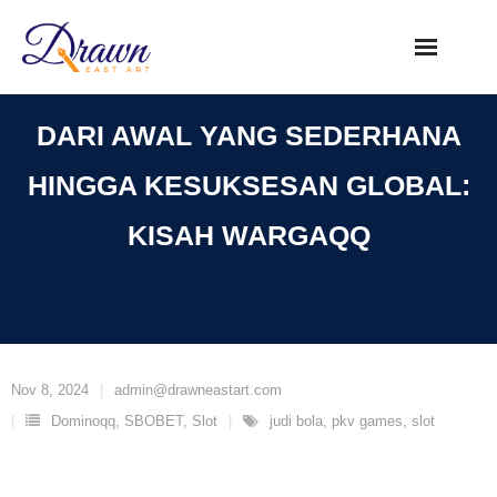
Skip
to
content
DARI AWAL YANG SEDERHANA
HINGGA KESUKSESAN GLOBAL:
KISAH WARGAQQ
Nov 8, 2024
admin@drawneastart.com
Dominoqq
,
SBOBET
,
Slot
judi bola
,
pkv games
,
slot