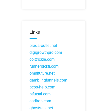
Links
prada-outlet.net
digigrowthpro.com
colttrickle.com
runnerpickfr.com
omnifuture.net
gamblingfunnels.com
pcos-help.com
btfutsal.com
codirop.com
ghosts-uk.net