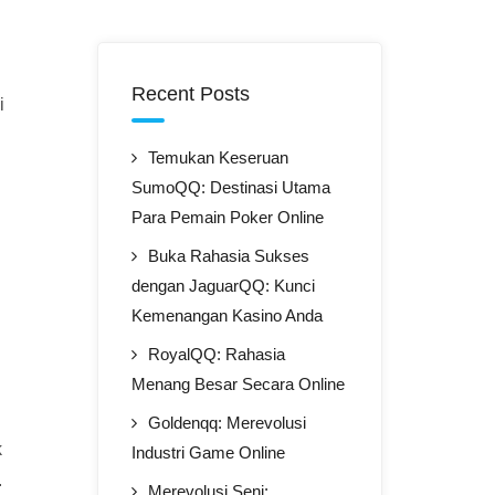
Recent Posts
i
Temukan Keseruan
SumoQQ: Destinasi Utama
Para Pemain Poker Online
Buka Rahasia Sukses
dengan JaguarQQ: Kunci
Kemenangan Kasino Anda
RoyalQQ: Rahasia
Menang Besar Secara Online
Goldenqq: Merevolusi
k
Industri Game Online
.
Merevolusi Seni: