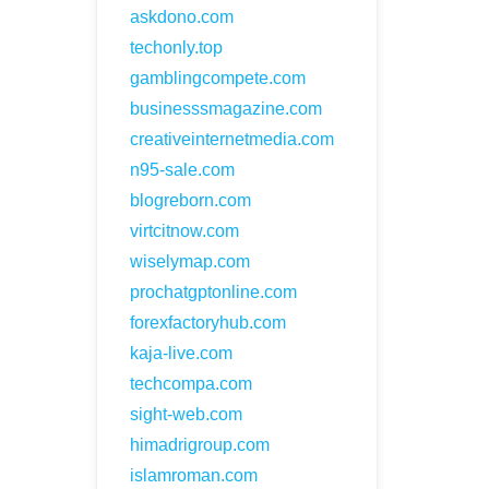
askdono.com
techonly.top
gamblingcompete.com
businesssmagazine.com
creativeinternetmedia.com
n95-sale.com
blogreborn.com
virtcitnow.com
wiselymap.com
prochatgptonline.com
forexfactoryhub.com
kaja-live.com
techcompa.com
sight-web.com
himadrigroup.com
islamroman.com