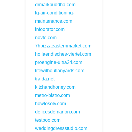
drmarkbuddha.com
lg-air-conditioning-
maintenance.com
infoorator.com
novte.com
7hpizzaeasternmarket.com
hollaendisches-viertel.com
proengine-ultra24.com
lifewithoutlanyards.com
traida.net
kitchandhoney.com
metro-bistro.com
howtosolv.com
delicesdemanon.com
testboo.com
weddingdressstudio.com