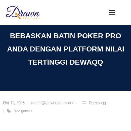
Skip
to
content
BEBASKAN BATIN POKER PRO
ANDA DENGAN PLATFORM NILAI
TERTINGGI DEWAQQ
Oct 11, 2025
admin@drawneastart.com
Dominoqq
pkv games