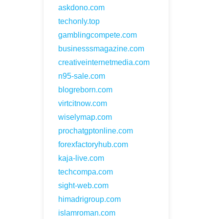
askdono.com
techonly.top
gamblingcompete.com
businesssmagazine.com
creativeinternetmedia.com
n95-sale.com
blogreborn.com
virtcitnow.com
wiselymap.com
prochatgptonline.com
forexfactoryhub.com
kaja-live.com
techcompa.com
sight-web.com
himadrigroup.com
islamroman.com