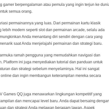
 gamer berpengalaman atau pemula yang ingin terjun ke duni
ntuk semua orang.
iasi permainannya yang luas. Dari permainan kartu klasik
 lebih modern seperti slot dan permainan arcade, selalu ada
 memungkinkan Anda menantang diri sendiri dengan cara yang
narik saat Anda menjelajahi permainan dan strategi baru.
armuka ramah pengguna yang memudahkan navigasi dan
Platform ini juga menyediakan tutorial dan panduan untuk
turan dan strategi sebelum menyelaminya. Hal ini sangat
online dan ingin membangun keterampilan mereka secara
V Games QQ juga menawarkan lingkungan kompetitif yang
ampilan dan mencapai level baru. Anda dapat bersaing denga
puan dan strategi Anda melawan beragam lawan. Aspek