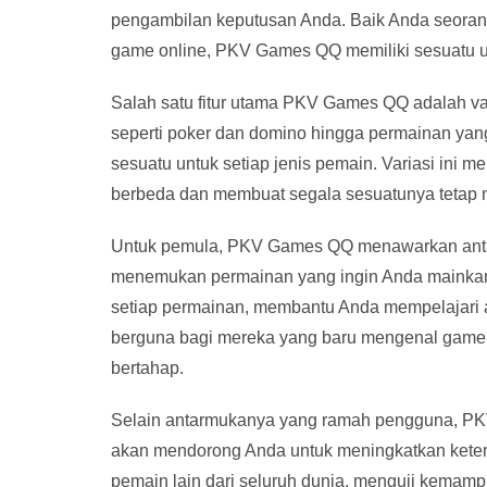
pengambilan keputusan Anda. Baik Anda seorang
game online, PKV Games QQ memiliki sesuatu u
Salah satu fitur utama PKV Games QQ adalah var
seperti poker dan domino hingga permainan yang
sesuatu untuk setiap jenis pemain. Variasi ini
berbeda dan membuat segala sesuatunya tetap me
Untuk pemula, PKV Games QQ menawarkan ant
menemukan permainan yang ingin Anda mainkan. 
setiap permainan, membantu Anda mempelajari a
berguna bagi mereka yang baru mengenal game 
bertahap.
Selain antarmukanya yang ramah pengguna, PK
akan mendorong Anda untuk meningkatkan keter
pemain lain dari seluruh dunia, menguji kemam