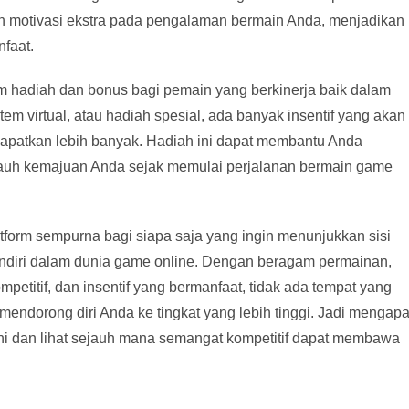
an motivasi ekstra pada pengalaman bermain Anda, menjadikan
faat.
hadiah dan bonus bagi pemain yang berkinerja baik dalam
em virtual, atau hadiah spesial, ada banyak insentif yang akan
apatkan lebih banyak. Hadiah ini dapat membantu Anda
auh kemajuan Anda sejak memulai perjalanan bermain game
orm sempurna bagi siapa saja yang ingin menunjukkan sisi
endiri dalam dunia game online. Dengan beragam permainan,
etitif, dan insentif yang bermanfaat, tidak ada tempat yang
mendorong diri Anda ke tingkat yang lebih tinggi. Jadi mengap
 dan lihat sejauh mana semangat kompetitif dapat membawa