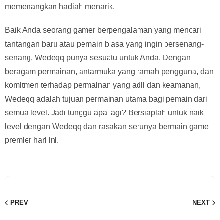
memenangkan hadiah menarik.
Baik Anda seorang gamer berpengalaman yang mencari
tantangan baru atau pemain biasa yang ingin bersenang-
senang, Wedeqq punya sesuatu untuk Anda. Dengan
beragam permainan, antarmuka yang ramah pengguna, dan
komitmen terhadap permainan yang adil dan keamanan,
Wedeqq adalah tujuan permainan utama bagi pemain dari
semua level. Jadi tunggu apa lagi? Bersiaplah untuk naik
level dengan Wedeqq dan rasakan serunya bermain game
premier hari ini.
PREV
NEXT