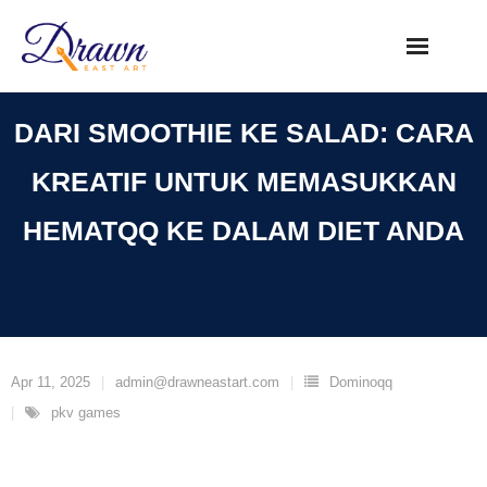
Skip
to
content
DARI SMOOTHIE KE SALAD: CARA
KREATIF UNTUK MEMASUKKAN
HEMATQQ KE DALAM DIET ANDA
Apr 11, 2025
admin@drawneastart.com
Dominoqq
pkv games