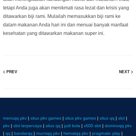
tetapi Anda juga akan menikmati rasa lezat dan krisis yang
ditawarkan biji rami. Mulailah memasukkan biji rami ke
dalam makanan Anda hari ini dan menuai banyak manfaat
kesehatan yang ditawarkan makanan super ini.
PREV
NEXT
menuqq pkv
|
situs pkv games
|
situs pkv games
|
situs qq
|
slot
|
pkv
|
slot terpercaya
|
situs qq
|
judi bola
|
x500 slot
|
dominoqq pkv
|
qq
|
bandarqq
|
murniqq pkv
|
hematqq pkv
|
pragmatic play
|