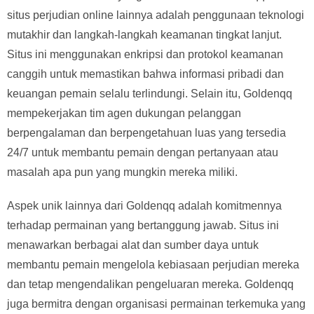
situs perjudian online lainnya adalah penggunaan teknologi
mutakhir dan langkah-langkah keamanan tingkat lanjut.
Situs ini menggunakan enkripsi dan protokol keamanan
canggih untuk memastikan bahwa informasi pribadi dan
keuangan pemain selalu terlindungi. Selain itu, Goldenqq
mempekerjakan tim agen dukungan pelanggan
berpengalaman dan berpengetahuan luas yang tersedia
24/7 untuk membantu pemain dengan pertanyaan atau
masalah apa pun yang mungkin mereka miliki.
Aspek unik lainnya dari Goldenqq adalah komitmennya
terhadap permainan yang bertanggung jawab. Situs ini
menawarkan berbagai alat dan sumber daya untuk
membantu pemain mengelola kebiasaan perjudian mereka
dan tetap mengendalikan pengeluaran mereka. Goldenqq
juga bermitra dengan organisasi permainan terkemuka yang