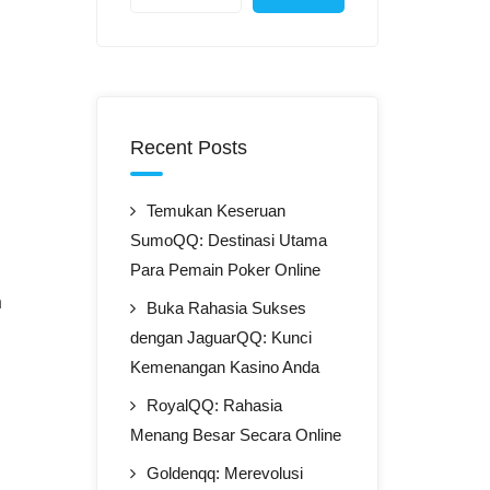
Recent Posts
Temukan Keseruan
SumoQQ: Destinasi Utama
Para Pemain Poker Online
h
Buka Rahasia Sukses
dengan JaguarQQ: Kunci
Kemenangan Kasino Anda
RoyalQQ: Rahasia
Menang Besar Secara Online
Goldenqq: Merevolusi