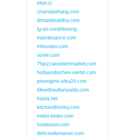
ebyt.cc
chaindaohang.com
drmarkbuddha.com
lg-air-conditioning-
maintenance.com
infoorator.com
novte.com
7hpizzaeasternmarket.com
hollaendisches-viertel.com
proengine-ultra24.com
lifewithoutlanyards.com
traida.net
kitchandhoney.com
metro-bistro.com
howtosolv.com
delicesdemanon.com