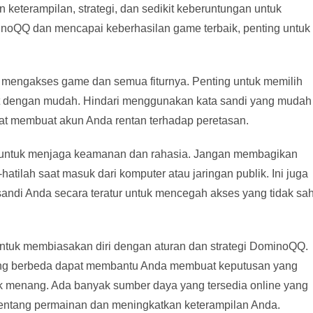
 keterampilan, strategi, dan sedikit keberuntungan untuk
inoQQ dan mencapai keberhasilan game terbaik, penting untuk
mengakses game dan semua fiturnya. Penting untuk memilih
at dengan mudah. Hindari menggunakan kata sandi yang mudah
pat membuat akun Anda rentan terhadap peretasan.
g untuk menjaga keamanan dan rahasia. Jangan membagikan
-hatilah saat masuk dari komputer atau jaringan publik. Ini juga
andi Anda secara teratur untuk mencegah akses yang tidak sa
ntuk membiasakan diri dengan aturan dan strategi DominoQQ.
ng berbeda dapat membantu Anda membuat keputusan yang
k menang. Ada banyak sumber daya yang tersedia online yang
tentang permainan dan meningkatkan keterampilan Anda.