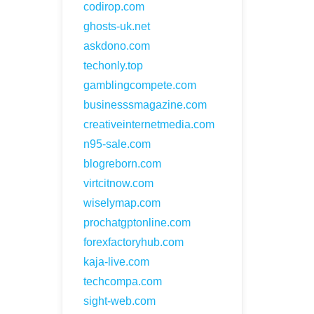
codirop.com
ghosts-uk.net
askdono.com
techonly.top
gamblingcompete.com
businesssmagazine.com
creativeinternetmedia.com
n95-sale.com
blogreborn.com
virtcitnow.com
wiselymap.com
prochatgptonline.com
forexfactoryhub.com
kaja-live.com
techcompa.com
sight-web.com