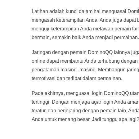
Latihan adalah kunci dalam hal menguasai Domi
mengasah keterampilan Anda. Anda juga dapat be
menguji keterampilan Anda melawan pemain la
bermain, semakin baik Anda menjadi permainan.
Jaringan dengan pemain DominoQQ lainnya juga
online dapat membantu Anda terhubung dengan pem
pengalaman masing -masing. Membangun jaring
termotivasi dan terlibat dalam permainan.
Pada akhirnya, menguasai login DominoQQ uta
tertinggi. Dengan menjaga agar login Anda aman,
teratur, dan berjejaring dengan pemain lain, A
Anda untuk menang besar. Jadi tunggu apa lagi?