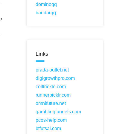
dominoqq
bandarqq
Links
prada-outlet.net
digigrowthpro.com
colttrickle.com
runnerpickfr.com
omnifuture.net
gamblingfunnels.com
pcos-help.com
btfutsal.com