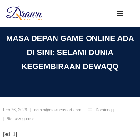
Skip
to
content
MASA DEPAN GAME ONLINE ADA
DI SINI: SELAMI DUNIA
KEGEMBIRAAN DEWAQQ
Feb 26, 2026
admin@drawneastart.com
Dominoqq
pkv games
[ad_1]