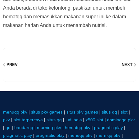
Anda berada di toko kelontong, pastikan untuk membeli
hematqq dan memasukkan makanan super ini ke dalam
makanan harian Anda untuk menambah nutrisi.
PREV
NEXT
menuqq pkv
|
situs pkv games
|
situs pkv games
|
situs qq
|
slot
|
pkv
|
slot terpercaya
|
situs qq
|
judi bola
|
x500 slot
|
dominoqq pkv
|
qq
|
bandarqq
|
murniqq pkv
|
hematqq pkv
|
pragmatic play
|
pragmatic play
|
pragmatic play
|
menuqq pkv
|
murniqq pkv
|