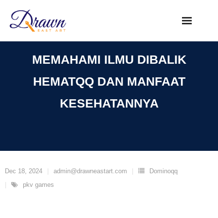
Skip
to
content
MEMAHAMI ILMU DIBALIK
HEMATQQ DAN MANFAAT
KESEHATANNYA
Dec 18, 2024
admin@drawneastart.com
Dominoqq
pkv games