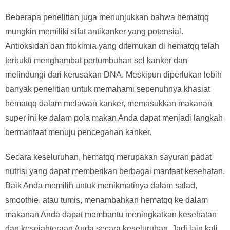
Beberapa penelitian juga menunjukkan bahwa hematqq
mungkin memiliki sifat antikanker yang potensial.
Antioksidan dan fitokimia yang ditemukan di hematqq telah
terbukti menghambat pertumbuhan sel kanker dan
melindungi dari kerusakan DNA. Meskipun diperlukan lebih
banyak penelitian untuk memahami sepenuhnya khasiat
hematqq dalam melawan kanker, memasukkan makanan
super ini ke dalam pola makan Anda dapat menjadi langkah
bermanfaat menuju pencegahan kanker.
Secara keseluruhan, hematqq merupakan sayuran padat
nutrisi yang dapat memberikan berbagai manfaat kesehatan.
Baik Anda memilih untuk menikmatinya dalam salad,
smoothie, atau tumis, menambahkan hematqq ke dalam
makanan Anda dapat membantu meningkatkan kesehatan
dan kesejahteraan Anda secara keseluruhan. Jadi lain kali