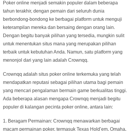
Poker online menjadi semakin populer dalam beberapa
tahun terakhir, dengan pemain dari seluruh dunia
berbondong-bondong ke berbagai platform untuk menguji
keterampilan mereka dan bersaing dengan orang lain.
Dengan begitu banyak pilihan yang tersedia, mungkin sulit
untuk menentukan situs mana yang merupakan pilihan
terbaik untuk kebutuhan Anda. Namun, satu platform yang
menonjol dari yang lain adalah Crownqq.
Crownqq adalah situs poker online terkemuka yang telah
mendapatkan reputasi sebagai pilihan utama bagi pemain
yang mencari pengalaman bermain game berkualitas tinggi.
Ada beberapa alasan mengapa Crownqq menjadi begitu
populer di kalangan pecinta poker online, antara lain:
1. Beragam Permainan: Crownqq menawarkan berbagai
macam permainan poker, termasuk Texas Hold’em, Omaha,