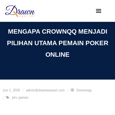
Skip
to
content
MENGAPA CROWNQQ MENJADI
PILIHAN UTAMA PEMAIN POKER
ONLINE
Jun 1, 2026
admin@drawneastart.com
Dominoqq
pkv games