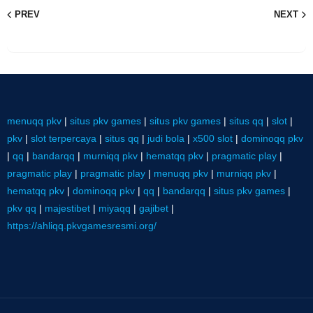
PREV
NEXT
menuqq pkv
|
situs pkv games
|
situs pkv games
|
situs qq
|
slot
|
pkv
|
slot terpercaya
|
situs qq
|
judi bola
|
x500 slot
|
dominoqq pkv
|
qq
|
bandarqq
|
murniqq pkv
|
hematqq pkv
|
pragmatic play
|
pragmatic play
|
pragmatic play
|
menuqq pkv
|
murniqq pkv
|
hematqq pkv
|
dominoqq pkv
|
qq
|
bandarqq
|
situs pkv games
|
pkv qq
|
majestibet
|
miyaqq
|
gajibet
|
https://ahliqq.pkvgamesresmi.org/