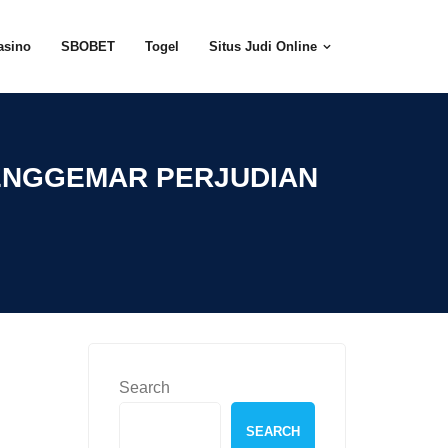
asino
SBOBET
Togel
Situs Judi Online
ENGGEMAR PERJUDIAN
Search
SEARCH