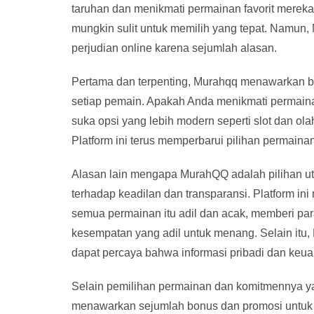
taruhan dan menikmati permainan favorit mereka 
mungkin sulit untuk memilih yang tepat. Namun
perjudian online karena sejumlah alasan.
Pertama dan terpenting, Murahqq menawarkan b
setiap pemain. Apakah Anda menikmati permainan k
suka opsi yang lebih modern seperti slot dan ol
Platform ini terus memperbarui pilihan permaina
Alasan lain mengapa MurahQQ adalah pilihan u
terhadap keadilan dan transparansi. Platform 
semua permainan itu adil dan acak, memberi p
kesempatan yang adil untuk menang. Selain itu
dapat percaya bahwa informasi pribadi dan ke
Selain pemilihan permainan dan komitmennya y
menawarkan sejumlah bonus dan promosi untuk 