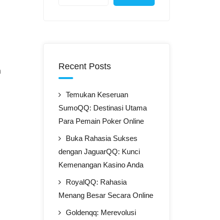
Recent Posts
h
Temukan Keseruan
SumoQQ: Destinasi Utama
Para Pemain Poker Online
Buka Rahasia Sukses
dengan JaguarQQ: Kunci
Kemenangan Kasino Anda
RoyalQQ: Rahasia
Menang Besar Secara Online
Goldenqq: Merevolusi