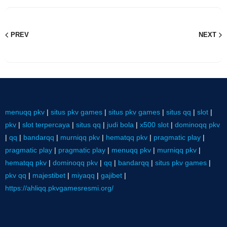
PREV
NEXT
menuqq pkv
|
situs pkv games
|
situs pkv games
|
situs qq
|
slot
|
pkv
|
slot terpercaya
|
situs qq
|
judi bola
|
x500 slot
|
dominoqq pkv
|
qq
|
bandarqq
|
murniqq pkv
|
hematqq pkv
|
pragmatic play
|
pragmatic play
|
pragmatic play
|
menuqq pkv
|
murniqq pkv
|
hematqq pkv
|
dominoqq pkv
|
qq
|
bandarqq
|
situs pkv games
|
pkv qq
|
majestibet
|
miyaqq
|
gajibet
|
https://ahliqq.pkvgamesresmi.org/