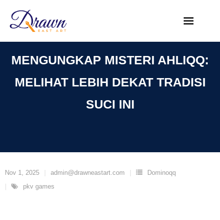
Skip
to
content
MENGUNGKAP MISTERI AHLIQQ:
MELIHAT LEBIH DEKAT TRADISI
SUCI INI
Nov 1, 2025
admin@drawneastart.com
Dominoqq
pkv games