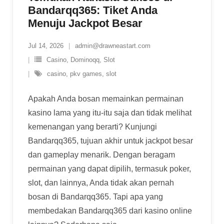
Bandarqq365: Tiket Anda
Menuju Jackpot Besar
Jul 14, 2026
admin@drawneastart.com
Casino
,
Dominoqq
,
Slot
casino
,
pkv games
,
slot
Apakah Anda bosan memainkan permainan
kasino lama yang itu-itu saja dan tidak melihat
kemenangan yang berarti? Kunjungi
Bandarqq365, tujuan akhir untuk jackpot besar
dan gameplay menarik. Dengan beragam
permainan yang dapat dipilih, termasuk poker,
slot, dan lainnya, Anda tidak akan pernah
bosan di Bandarqq365. Tapi apa yang
membedakan Bandarqq365 dari kasino online