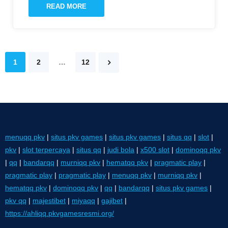
READ MORE
1
2
…
12
menuqq pkv
|
situs pkv games
|
situs pkv games
|
situs qq
|
slot
|
pkv
|
slot terpercaya
|
situs qq
|
judi bola
|
x500 slot
|
dominoqq pkv
|
qq
|
bandarqq
|
murniqq pkv
|
hematqq pkv
|
pragmatic play
|
pragmatic play
|
pragmatic play
|
menuqq pkv
|
murniqq pkv
|
hematqq pkv
|
dominoqq pkv
|
qq
|
bandarqq
|
situs pkv games
|
pkv qq
|
majestibet
|
miyaqq
|
gajibet
|
https://ahliqq.pkvgamesresmi.org/