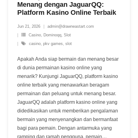
Menang dengan JaguarQQ:
Platform Kasino Online Terbaik
Jun 21, 2026
admin@drawneastart.com
Casino
,
Dominoqq
,
Slot
casino
,
pkv games
,
slot
Apakah Anda siap bermain dan menang besar
di dunia permainan kasino online yang
menarik? Kunjungi JaguarQQ, platform kasino
online terbaik yang menawarkan beragam
permainan dan peluang untuk menang besar.
JaguarQQ adalah platform kasino online yang
didedikasikan untuk memberikan pengalaman
bermain yang menyenangkan dan bermanfaat
bagi para pemain. Dengan antarmuka yang
ramping dan ramah pengguna, pemain
…