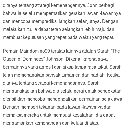
ditanya tentang strategi kemenangannya, John berbagi
bahwa ia selalu memperhatikan gerakan lawan -lawannya
dan mencoba memprediksi langkah selanjutnya. Dengan
melakukan itu, ia dapat tetap selangkah lebih maju dan
membuat keputusan yang tepat pada waktu yang tepat.
Pemain Maindomino99 teratas lainnya adalah Sarah “The
Queen of Dominoes” Johnson. Dikenal karena gaya
bermainnya yang agresif dan sikap tanpa rasa takut, Sarah
telah memenangkan banyak turnamen dan hadiah. Ketika
ditanya tentang strategi kemenangannya, Sarah
mengungkapkan bahwa dia selalu pergi untuk pendekatan
ofensif dan mencoba mengendalikan permainan sejak awal.
Dengan memberi tekanan pada lawan -lawannya dan
memaksa mereka untuk membuat kesalahan, dia dapat
mengamankan kemenangan dan keluar di atas.