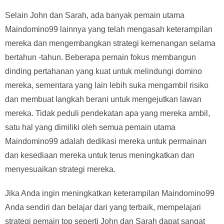
Selain John dan Sarah, ada banyak pemain utama
Maindomino99 lainnya yang telah mengasah keterampilan
mereka dan mengembangkan strategi kemenangan selama
bertahun -tahun. Beberapa pemain fokus membangun
dinding pertahanan yang kuat untuk melindungi domino
mereka, sementara yang lain lebih suka mengambil risiko
dan membuat langkah berani untuk mengejutkan lawan
mereka. Tidak peduli pendekatan apa yang mereka ambil,
satu hal yang dimiliki oleh semua pemain utama
Maindomino99 adalah dedikasi mereka untuk permainan
dan kesediaan mereka untuk terus meningkatkan dan
menyesuaikan strategi mereka.
Jika Anda ingin meningkatkan keterampilan Maindomino99
Anda sendiri dan belajar dari yang terbaik, mempelajari
strategi pemain top seperti John dan Sarah dapat sangat