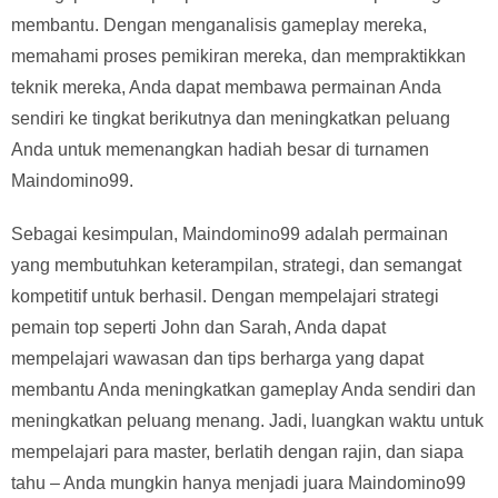
membantu. Dengan menganalisis gameplay mereka,
memahami proses pemikiran mereka, dan mempraktikkan
teknik mereka, Anda dapat membawa permainan Anda
sendiri ke tingkat berikutnya dan meningkatkan peluang
Anda untuk memenangkan hadiah besar di turnamen
Maindomino99.
Sebagai kesimpulan, Maindomino99 adalah permainan
yang membutuhkan keterampilan, strategi, dan semangat
kompetitif untuk berhasil. Dengan mempelajari strategi
pemain top seperti John dan Sarah, Anda dapat
mempelajari wawasan dan tips berharga yang dapat
membantu Anda meningkatkan gameplay Anda sendiri dan
meningkatkan peluang menang. Jadi, luangkan waktu untuk
mempelajari para master, berlatih dengan rajin, dan siapa
tahu – Anda mungkin hanya menjadi juara Maindomino99