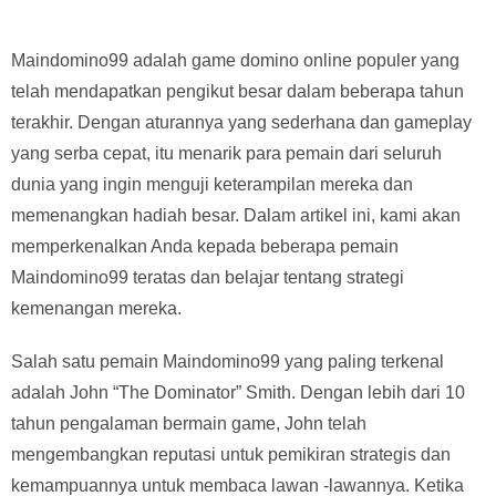
Maindomino99 adalah game domino online populer yang
telah mendapatkan pengikut besar dalam beberapa tahun
terakhir. Dengan aturannya yang sederhana dan gameplay
yang serba cepat, itu menarik para pemain dari seluruh
dunia yang ingin menguji keterampilan mereka dan
memenangkan hadiah besar. Dalam artikel ini, kami akan
memperkenalkan Anda kepada beberapa pemain
Maindomino99 teratas dan belajar tentang strategi
kemenangan mereka.
Salah satu pemain Maindomino99 yang paling terkenal
adalah John “The Dominator” Smith. Dengan lebih dari 10
tahun pengalaman bermain game, John telah
mengembangkan reputasi untuk pemikiran strategis dan
kemampuannya untuk membaca lawan -lawannya. Ketika